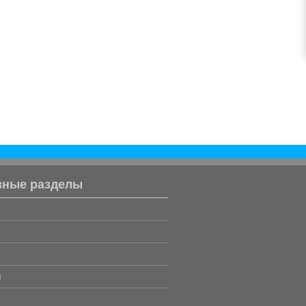
вные разделы
и