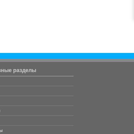
вные разделы
и
ты