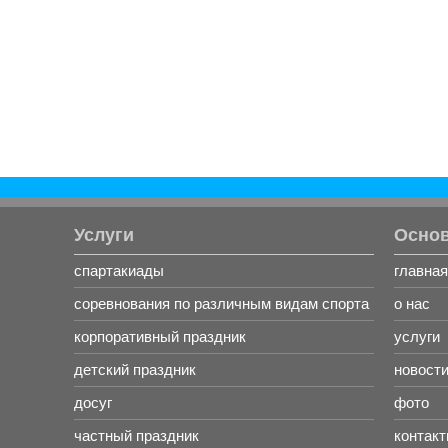
Услуги
Осно
спартакиады
главная
соревнования по различным видам спорта
о нас
корпоративный праздник
услуги
детский праздник
новост
досуг
фото
частный праздник
контак